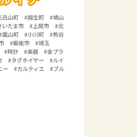
毛呂山町 #越生町 #鳩山
さいたま市 #上尾市 #北
#嵐山町 #小川町 #熊谷
市 #飯能市 #埼玉
 #時計 #楽器 #金プラ
ガ #タグホイヤー #ルイ
ニー #カルティエ #ブル