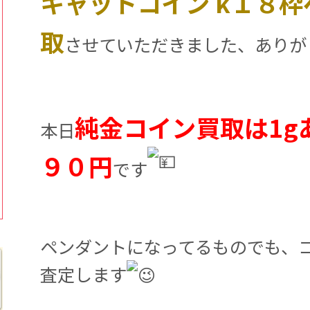
キャットコイン k１８
取
させていただきました、ありが
純金コイン買取は1g
本日
９０円
です
ペンダントになってるものでも、
査定します