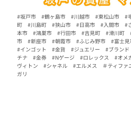
#坂戸市 #鶴ヶ島市 #川越市 #東松山市 #
町 #川島町 #狭山市 #日高市 #入間市 #
本市 #鴻巣市 #行田市 #吉見町 #滑川町 
市 #新座市 #朝霞市 #ふじみ野市 #富士見
#インゴット #金貨 #ジュエリー #ブランド
チナ #金券 #Nゲージ #ロレックス #オメ
ヴィトン #シャネル #エルメス ＃ティファ
ガリ