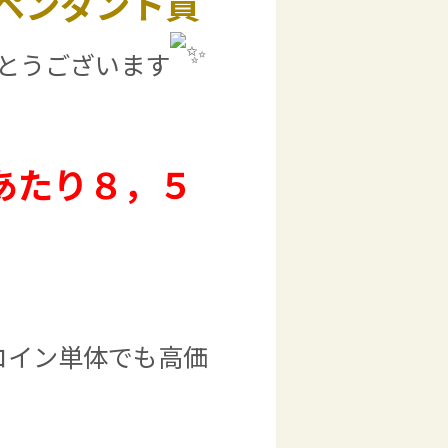
枠ペンダント買
とうございます
あたり８，５
コイン単体でも高価