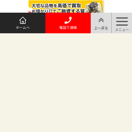
ホームへ
電話で連絡
@maruichi_sakado からのツイート
マルイチ坂戸店
〒350-0225 埼玉県坂戸市日の出町25-8