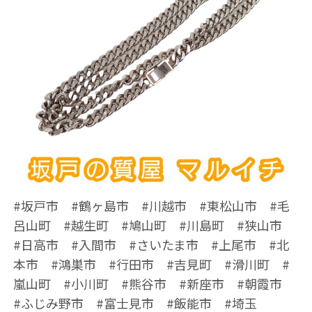
#坂戸市 #鶴ヶ島市 #川越市 #東松山市 #毛
呂山町 #越生町 #鳩山町 #川島町 #狭山市
#日高市 #入間市 #さいたま市 #上尾市 #北
本市 #鴻巣市 #行田市 #吉見町 #滑川町 #
嵐山町 #小川町 #熊谷市 #新座市 #朝霞市
#ふじみ野市 #富士見市 #飯能市 #埼玉