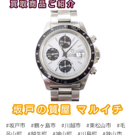
#坂戸市 #鶴ヶ島市 #川越市 #東松山市 #毛
呂山町 #越生町 #鳩山町 #川島町 #狭山市