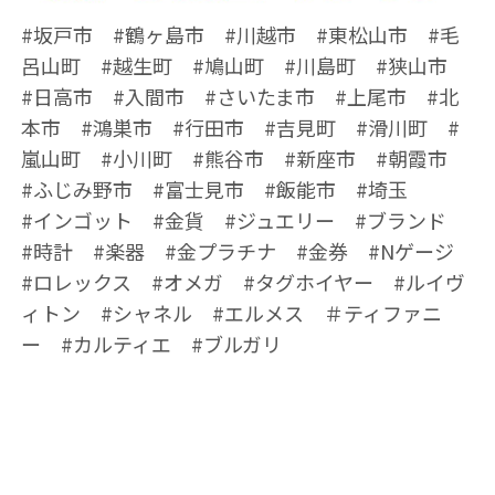
#坂戸市 #鶴ヶ島市 #川越市 #東松山市 #毛
呂山町 #越生町 #鳩山町 #川島町 #狭山市
#日高市 #入間市 #さいたま市 #上尾市 #北
本市 #鴻巣市 #行田市 #吉見町 #滑川町 #
嵐山町 #小川町 #熊谷市 #新座市 #朝霞市
#ふじみ野市 #富士見市 #飯能市 #埼玉
#インゴット #金貨 #ジュエリー #ブランド
#時計 #楽器 #金プラチナ #金券 #Nゲージ
#ロレックス #オメガ #タグホイヤー #ルイヴ
ィトン #シャネル #エルメス ＃ティファニ
ー #カルティエ #ブルガリ