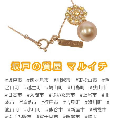
#坂戸市 #鶴ヶ島市 #川越市 #東松山市 #毛
呂山町 #越生町 #鳩山町 #川島町 #狭山市
#日高市 #入間市 #さいたま市 #上尾市 #北
本市 #鴻巣市 #行田市 #吉見町 #滑川町 #
嵐山町 #小川町 #熊谷市 #新座市 #朝霞市
#ふじみ野市 #富士見市 #飯能市 #埼玉