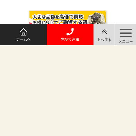
ホームへ
電話で連絡
@maruichi_sakado からのツイート
マルイチ坂戸店