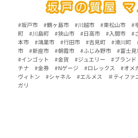
#坂戸市 #鶴ヶ島市 #川越市 #東松山市 #
町 #川島町 #狭山市 #日高市 #入間市 #
本市 #鴻巣市 #行田市 #吉見町 #滑川町 
市 #新座市 #朝霞市 #ふじみ野市 #富士見
#インゴット #金貨 #ジュエリー #ブランド
チナ #金券 #Nゲージ #ロレックス #オメ
ヴィトン #シャネル #エルメス ＃ティファ
ガリ