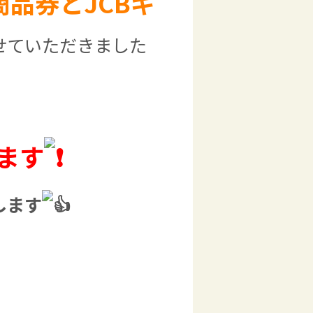
品券とJCBギ
せていただきました
ます
します