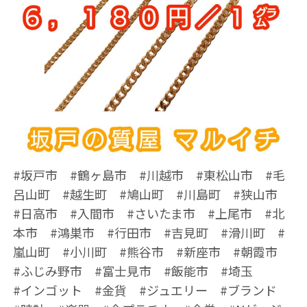
#坂戸市 #鶴ヶ島市 #川越市 #東松山市 #毛
呂山町 #越生町 #鳩山町 #川島町 #狭山市
#日高市 #入間市 #さいたま市 #上尾市 #北
本市 #鴻巣市 #行田市 #吉見町 #滑川町 #
嵐山町 #小川町 #熊谷市 #新座市 #朝霞市
#ふじみ野市 #富士見市 #飯能市 #埼玉
#インゴット #金貨 #ジュエリー #ブランド