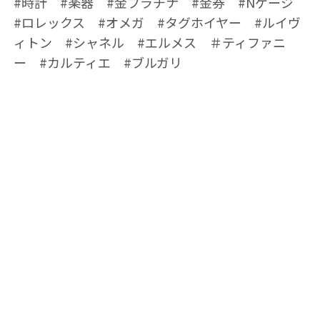
#時計 #楽器 #金プラチナ #金券 #Nゲージ
#ロレックス #オメガ #タグホイヤー #ルイヴ
ィトン #シャネル #エルメス ＃ティファニ
ー #カルティエ #ブルガリ