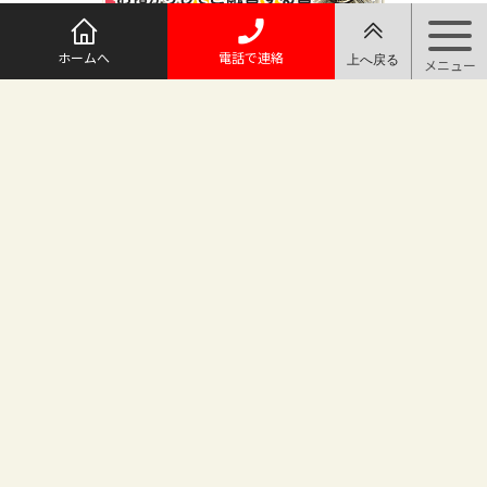
ホームへ
電話で連絡
@maruichi_sakado からのツイート
マルイチ坂戸店
〒350-0225 埼玉県坂戸市日の出町25-8
（地番変更により番地が旧15-10から変わりました）
坂戸駅徒歩2分 駐車場完備