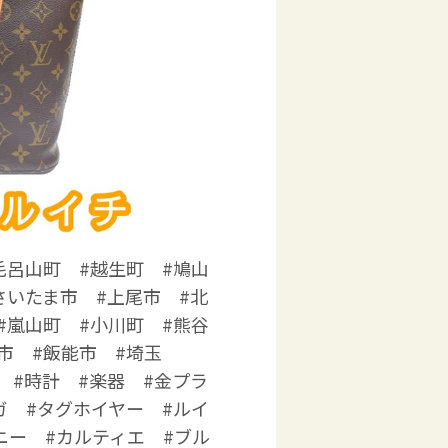
毛呂山町 #越生町 #鳩山
さいたま市 #上尾市 #北
#嵐山町 #小川町 #熊谷
市 #飯能市 #埼玉
 #時計 #楽器 #金プラ
ガ #タグホイヤー #ルイ
ニー #カルティエ #ブル