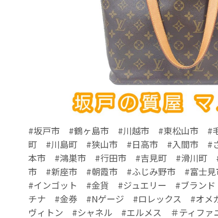
#坂戸市 #鶴ヶ島市 #川越市 #東松山市 #
町 #川島町 #狭山市 #日高市 #入間市 #
本市 #鴻巣市 #行田市 #吉見町 #滑川町 
市 #新座市 #朝霞市 #ふじみ野市 #富士見
#インゴット #金貨 #ジュエリー #ブランド
チナ #金券 #Nゲージ #ロレックス #オメ
ヴィトン #シャネル #エルメス ＃ティファ