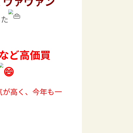
 ヴァヴァン
した
など高価買
気が高く、今年も一