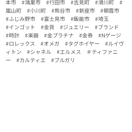
本市 #鴻巣市 #行田市 #吉見町 #滑川町 #
嵐山町 #小川町 #熊谷市 #新座市 #朝霞市
#ふじみ野市 #富士見市 #飯能市 #埼玉
#インゴット #金貨 #ジュエリー #ブランド
#時計 #楽器 #金プラチナ #金券 #Nゲージ
#ロレックス #オメガ #タグホイヤー #ルイヴ
ィトン #シャネル #エルメス ＃ティファニ
ー #カルティエ #ブルガリ