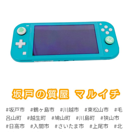
#坂戸市 #鶴ヶ島市 #川越市 #東松山市 #毛
呂山町 #越生町 #鳩山町 #川島町 #狭山市
#日高市 #入間市 #さいたま市 #上尾市 #北