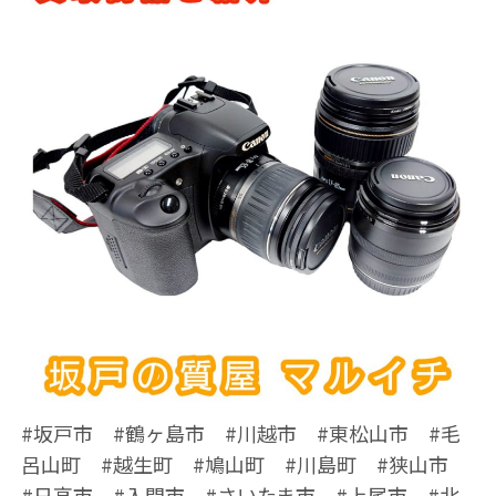
#坂戸市 #鶴ヶ島市 #川越市 #東松山市 #毛
呂山町 #越生町 #鳩山町 #川島町 #狭山市
#日高市 #入間市 #さいたま市 #上尾市 #北