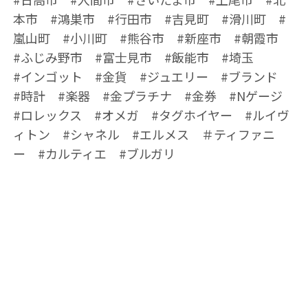
本市 #鴻巣市 #行田市 #吉見町 #滑川町 #
嵐山町 #小川町 #熊谷市 #新座市 #朝霞市
#ふじみ野市 #富士見市 #飯能市 #埼玉
#インゴット #金貨 #ジュエリー #ブランド
#時計 #楽器 #金プラチナ #金券 #Nゲージ
#ロレックス #オメガ #タグホイヤー #ルイヴ
ィトン #シャネル #エルメス ＃ティファニ
ー #カルティエ #ブルガリ