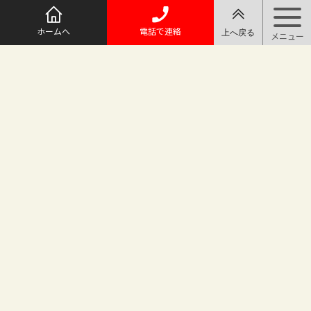
ホームへ
電話で連絡
@maruichi_sakado からのツイート
マルイチ坂戸店
〒350-0225 埼玉県坂戸市日の出町25-8
（地番変更により番地が旧15-10から変わりました）
坂戸駅徒歩2分 駐車場完備