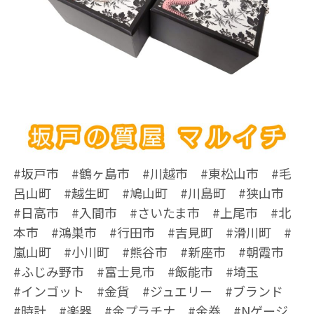
#坂戸市 #鶴ヶ島市 #川越市 #東松山市 #毛
呂山町 #越生町 #鳩山町 #川島町 #狭山市
#日高市 #入間市 #さいたま市 #上尾市 #北
本市 #鴻巣市 #行田市 #吉見町 #滑川町 #
嵐山町 #小川町 #熊谷市 #新座市 #朝霞市
#ふじみ野市 #富士見市 #飯能市 #埼玉
#インゴット #金貨 #ジュエリー #ブランド
#時計 #楽器 #金プラチナ #金券 #Nゲージ