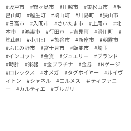
#坂戸市 #鶴ヶ島市 #川越市 #東松山市 #毛
呂山町 #越生町 #鳩山町 #川島町 #狭山市
#日高市 #入間市 #さいたま市 #上尾市 #北
本市 #鴻巣市 #行田市 #吉見町 #滑川町 #
嵐山町 #小川町 #熊谷市 #新座市 #朝霞市
#ふじみ野市 #富士見市 #飯能市 #埼玉
#インゴット #金貨 #ジュエリー #ブランド
#時計 #楽器 #金プラチナ #金券 #Nゲージ
#ロレックス #オメガ #タグホイヤー #ルイヴ
ィトン #シャネル #エルメス ＃ティファニ
ー #カルティエ #ブルガリ