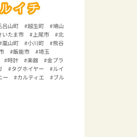
毛呂山町 #越生町 #鳩山
さいたま市 #上尾市 #北
#嵐山町 #小川町 #熊谷
市 #飯能市 #埼玉
 #時計 #楽器 #金プラ
ガ #タグホイヤー #ルイ
ニー #カルティエ #ブル