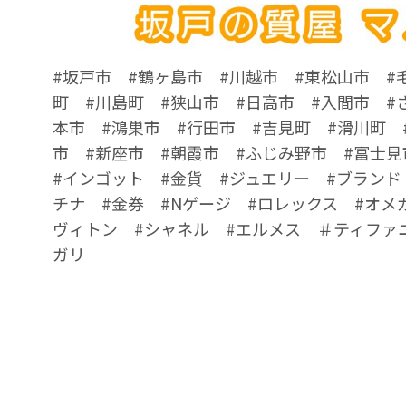
#坂戸市 #鶴ヶ島市 #川越市 #東松山市 #
町 #川島町 #狭山市 #日高市 #入間市 #
本市 #鴻巣市 #行田市 #吉見町 #滑川町 
市 #新座市 #朝霞市 #ふじみ野市 #富士見
#インゴット #金貨 #ジュエリー #ブランド
チナ #金券 #Nゲージ #ロレックス #オメ
ヴィトン #シャネル #エルメス ＃ティファ
ガリ