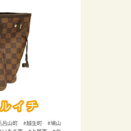
毛呂山町 #越生町 #鳩山