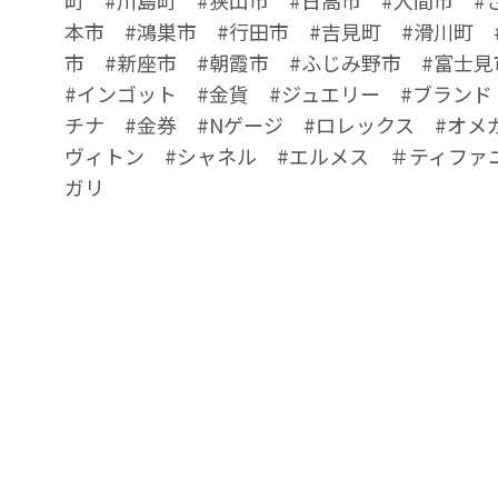
町 #川島町 #狭山市 #日高市 #入間市 #
本市 #鴻巣市 #行田市 #吉見町 #滑川町 
市 #新座市 #朝霞市 #ふじみ野市 #富士見
#インゴット #金貨 #ジュエリー #ブランド
チナ #金券 #Nゲージ #ロレックス #オメ
ヴィトン #シャネル #エルメス ＃ティファ
ガリ