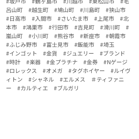
#坂戸市 #鶴ヶ島市 #川越市 #東松山市 #毛
呂山町 #越生町 #鳩山町 #川島町 #狭山市
#日高市 #入間市 #さいたま市 #上尾市 #北
本市 #鴻巣市 #行田市 #吉見町 #滑川町 #
嵐山町 #小川町 #熊谷市 #新座市 #朝霞市
#ふじみ野市 #富士見市 #飯能市 #埼玉
#インゴット #金貨 #ジュエリー #ブランド
#時計 #楽器 #金プラチナ #金券 #Nゲージ
#ロレックス #オメガ #タグホイヤー #ルイヴ
ィトン #シャネル #エルメス ＃ティファニ
ー #カルティエ #ブルガリ