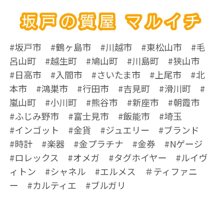
#坂戸市 #鶴ヶ島市 #川越市 #東松山市 #毛
呂山町 #越生町 #鳩山町 #川島町 #狭山市
#日高市 #入間市 #さいたま市 #上尾市 #北
本市 #鴻巣市 #行田市 #吉見町 #滑川町 #
嵐山町 #小川町 #熊谷市 #新座市 #朝霞市
#ふじみ野市 #富士見市 #飯能市 #埼玉
#インゴット #金貨 #ジュエリー #ブランド
#時計 #楽器 #金プラチナ #金券 #Nゲージ
#ロレックス #オメガ #タグホイヤー #ルイヴ
ィトン #シャネル #エルメス ＃ティファニ
ー #カルティエ #ブルガリ