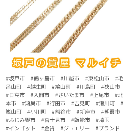
#坂戸市 #鶴ヶ島市 #川越市 #東松山市 #毛
呂山町 #越生町 #鳩山町 #川島町 #狭山市
#日高市 #入間市 #さいたま市 #上尾市 #北
本市 #鴻巣市 #行田市 #吉見町 #滑川町 #
嵐山町 #小川町 #熊谷市 #新座市 #朝霞市
#ふじみ野市 #富士見市 #飯能市 #埼玉
#インゴット #金貨 #ジュエリー #ブランド