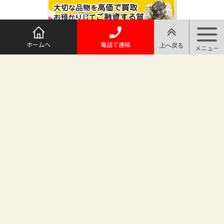
ホームへ
電話で連絡
@maruichi_sakado からのツイート
マルイチ坂戸店
〒350-0225 埼玉県坂戸市日の出町25-8