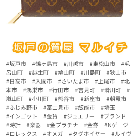
#坂戸市 #鶴ヶ島市 #川越市 #東松山市 #毛
呂山町 #越生町 #鳩山町 #川島町 #狭山市
#日高市 #入間市 #さいたま市 #上尾市 #北
本市 #鴻巣市 #行田市 #吉見町 #滑川町 #
嵐山町 #小川町 #熊谷市 #新座市 #朝霞市
#ふじみ野市 #富士見市 #飯能市 #埼玉
#インゴット #金貨 #ジュエリー #ブランド
#時計 #楽器 #金プラチナ #金券 #Nゲージ
#ロレックス #オメガ #タグホイヤー #ルイヴ