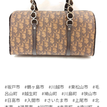
#坂戸市 #鶴ヶ島市 #川越市 #東松山市 #毛
呂山町 #越生町 #鳩山町 #川島町 #狭山市
#日高市 #入間市 #さいたま市 #上尾市 #北
本市 #鴻巣市 #行田市 #吉見町 #滑川町 #