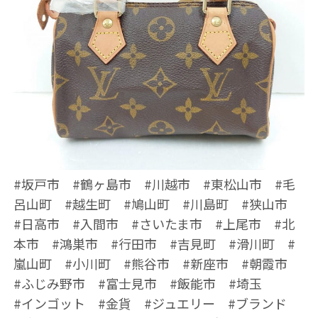
#坂戸市 #鶴ヶ島市 #川越市 #東松山市 #毛
呂山町 #越生町 #鳩山町 #川島町 #狭山市
#日高市 #入間市 #さいたま市 #上尾市 #北
本市 #鴻巣市 #行田市 #吉見町 #滑川町 #
嵐山町 #小川町 #熊谷市 #新座市 #朝霞市
#ふじみ野市 #富士見市 #飯能市 #埼玉
#インゴット #金貨 #ジュエリー #ブランド