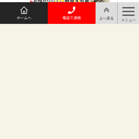
ホームへ
電話で連絡
@maruichi_sakado からのツイート
マルイチ坂戸店
〒350-0225 埼玉県坂戸市日の出町25-8
（地番変更により番地が旧15-10から変わりました）