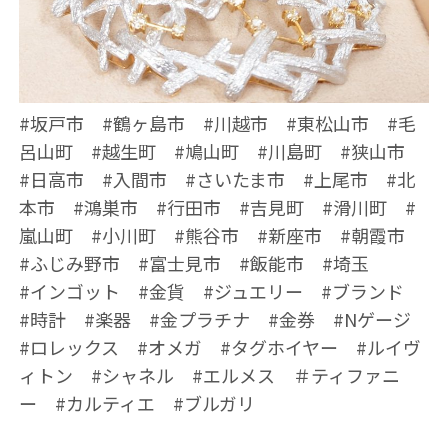
#坂戸市 #鶴ヶ島市 #川越市 #東松山市 #毛
呂山町 #越生町 #鳩山町 #川島町 #狭山市
#日高市 #入間市 #さいたま市 #上尾市 #北
本市 #鴻巣市 #行田市 #吉見町 #滑川町 #
嵐山町 #小川町 #熊谷市 #新座市 #朝霞市
#ふじみ野市 #富士見市 #飯能市 #埼玉
#インゴット #金貨 #ジュエリー #ブランド
#時計 #楽器 #金プラチナ #金券 #Nゲージ
#ロレックス #オメガ #タグホイヤー #ルイヴ
ィトン #シャネル #エルメス ＃ティファニ
ー #カルティエ #ブルガリ