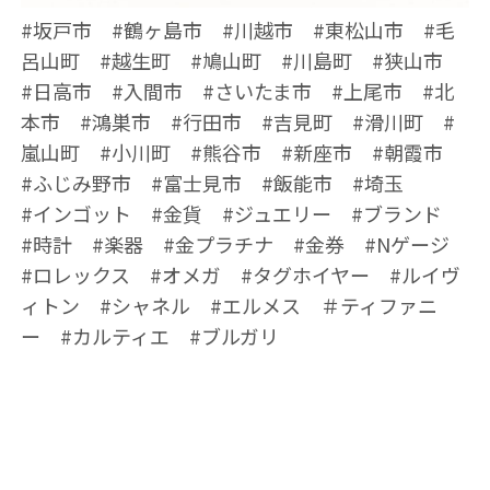
#坂戸市 #鶴ヶ島市 #川越市 #東松山市 #毛
呂山町 #越生町 #鳩山町 #川島町 #狭山市
#日高市 #入間市 #さいたま市 #上尾市 #北
本市 #鴻巣市 #行田市 #吉見町 #滑川町 #
嵐山町 #小川町 #熊谷市 #新座市 #朝霞市
#ふじみ野市 #富士見市 #飯能市 #埼玉
#インゴット #金貨 #ジュエリー #ブランド
#時計 #楽器 #金プラチナ #金券 #Nゲージ
#ロレックス #オメガ #タグホイヤー #ルイヴ
ィトン #シャネル #エルメス ＃ティファニ
ー #カルティエ #ブルガリ