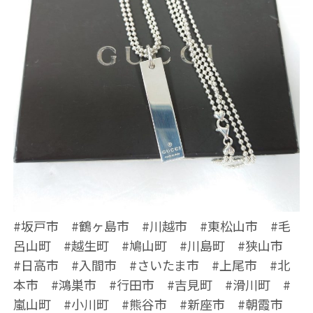
#坂戸市 #鶴ヶ島市 #川越市 #東松山市 #毛
呂山町 #越生町 #鳩山町 #川島町 #狭山市
#日高市 #入間市 #さいたま市 #上尾市 #北
本市 #鴻巣市 #行田市 #吉見町 #滑川町 #
嵐山町 #小川町 #熊谷市 #新座市 #朝霞市