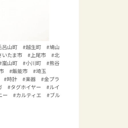
毛呂山町 #越生町 #鳩山
さいたま市 #上尾市 #北
#嵐山町 #小川町 #熊谷
市 #飯能市 #埼玉
 #時計 #楽器 #金プラ
ガ #タグホイヤー #ルイ
ニー #カルティエ #ブル