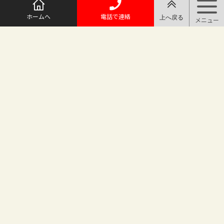
ホームへ
電話で連絡
@maruichi_sakado からのツイート
マルイチ坂戸店
〒350-0225 埼玉県坂戸市日の出町25-8
（地番変更により番地が旧15-10から変わりました）
坂戸駅徒歩2分 駐車場完備