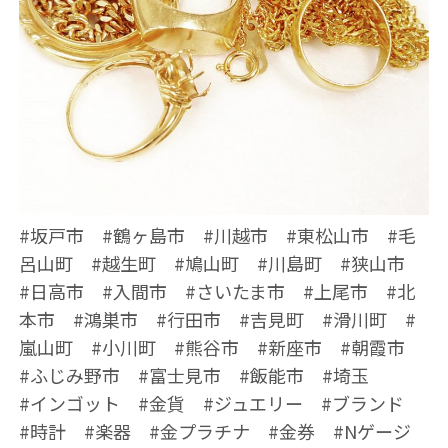
#坂戸市 #鶴ヶ島市 #川越市 #東松山市 #毛
呂山町 #越生町 #鳩山町 #川島町 #狭山市
#日高市 #入間市 #さいたま市 #上尾市 #北
本市 #鴻巣市 #行田市 #吉見町 #滑川町 #
嵐山町 #小川町 #熊谷市 #新座市 #朝霞市
#ふじみ野市 #富士見市 #飯能市 #埼玉
#インゴット #金貨 #ジュエリー #ブランド
#時計 #楽器 #金プラチナ #金券 #Nゲージ