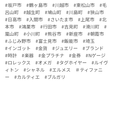
#坂戸市 #鶴ヶ島市 #川越市 #東松山市 #毛
呂山町 #越生町 #鳩山町 #川島町 #狭山市
#日高市 #入間市 #さいたま市 #上尾市 #北
本市 #鴻巣市 #行田市 #吉見町 #滑川町 #
嵐山町 #小川町 #熊谷市 #新座市 #朝霞市
#ふじみ野市 #富士見市 #飯能市 #埼玉
#インゴット #金貨 #ジュエリー #ブランド
#時計 #楽器 #金プラチナ #金券 #Nゲージ
#ロレックス #オメガ #タグホイヤー #ルイヴ
ィトン #シャネル #エルメス ＃ティファニ
ー #カルティエ #ブルガリ