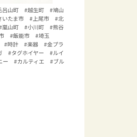
毛呂山町 #越生町 #鳩山
さいたま市 #上尾市 #北
#嵐山町 #小川町 #熊谷
市 #飯能市 #埼玉
 #時計 #楽器 #金プラ
ガ #タグホイヤー #ルイ
ニー #カルティエ #ブル