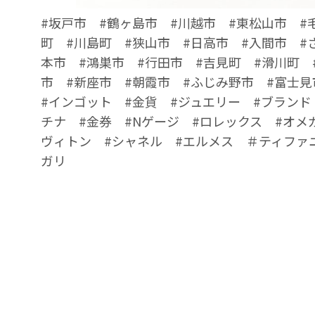
#坂戸市 #鶴ヶ島市 #川越市 #東松山市 #
町 #川島町 #狭山市 #日高市 #入間市 #
本市 #鴻巣市 #行田市 #吉見町 #滑川町 
市 #新座市 #朝霞市 #ふじみ野市 #富士見
#インゴット #金貨 #ジュエリー #ブランド
チナ #金券 #Nゲージ #ロレックス #オメ
ヴィトン #シャネル #エルメス ＃ティファ
ガリ