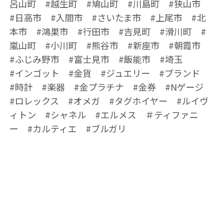
呂山町 #越生町 #鳩山町 #川島町 #狭山市
#日高市 #入間市 #さいたま市 #上尾市 #北
本市 #鴻巣市 #行田市 #吉見町 #滑川町 #
嵐山町 #小川町 #熊谷市 #新座市 #朝霞市
#ふじみ野市 #富士見市 #飯能市 #埼玉
#インゴット #金貨 #ジュエリー #ブランド
#時計 #楽器 #金プラチナ #金券 #Nゲージ
#ロレックス #オメガ #タグホイヤー #ルイヴ
ィトン #シャネル #エルメス ＃ティファニ
ー #カルティエ #ブルガリ