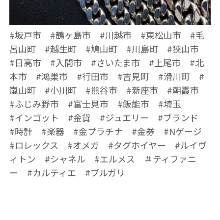
#坂戸市 #鶴ヶ島市 #川越市 #東松山市 #毛
呂山町 #越生町 #鳩山町 #川島町 #狭山市
#日高市 #入間市 #さいたま市 #上尾市 #北
本市 #鴻巣市 #行田市 #吉見町 #滑川町 #
嵐山町 #小川町 #熊谷市 #新座市 #朝霞市
#ふじみ野市 #富士見市 #飯能市 #埼玉
#インゴット #金貨 #ジュエリー #ブランド
#時計 #楽器 #金プラチナ #金券 #Nゲージ
#ロレックス #オメガ #タグホイヤー #ルイヴ
ィトン #シャネル #エルメス ＃ティファニ
ー #カルティエ #ブルガリ