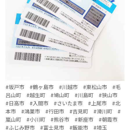
#坂戸市 #鶴ヶ島市 #川越市 #東松山市 #毛
呂山町 #越生町 #鳩山町 #川島町 #狭山市
#日高市 #入間市 #さいたま市 #上尾市 #北
本市 #鴻巣市 #行田市 #吉見町 #滑川町 #
嵐山町 #小川町 #熊谷市 #新座市 #朝霞市
#ふじみ野市 #富士見市 #飯能市 #埼玉