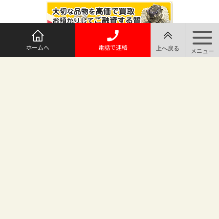
ホームへ
電話で連絡
@maruichi_sakado からのツイート
マルイチ坂戸店
〒350-0225 埼玉県坂戸市日の出町25-8