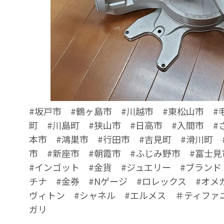
#坂戸市 #鶴ヶ島市 #川越市 #東松山市 #
町 #川島町 #狭山市 #日高市 #入間市 #
本市 #鴻巣市 #行田市 #吉見町 #滑川町 
市 #新座市 #朝霞市 #ふじみ野市 #富士見
#インゴット #金貨 #ジュエリー #ブランド
チナ #金券 #Nゲージ #ロレックス #オメ
ヴィトン #シャネル #エルメス ＃ティファ
ガリ