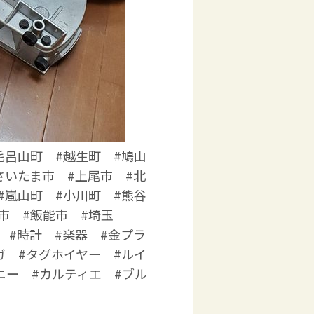
毛呂山町 #越生町 #鳩山
さいたま市 #上尾市 #北
#嵐山町 #小川町 #熊谷
市 #飯能市 #埼玉
 #時計 #楽器 #金プラ
ガ #タグホイヤー #ルイ
ニー #カルティエ #ブル