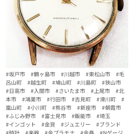
#坂戸市 #鶴ヶ島市 #川越市 #東松山市 #毛
呂山町 #越生町 #鳩山町 #川島町 #狭山市
#日高市 #入間市 #さいたま市 #上尾市 #北
本市 #鴻巣市 #行田市 #吉見町 #滑川町 #
嵐山町 #小川町 #熊谷市 #新座市 #朝霞市
#ふじみ野市 #富士見市 #飯能市 #埼玉
#インゴット #金貨 #ジュエリー #ブランド
#時計 #楽器 #金プラチナ #金券 #Nゲージ