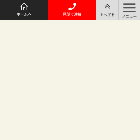
ホームへ
電話で連絡
@maruichi_sakado からのツイート
マルイチ坂戸店
〒350-0225 埼玉県坂戸市日の出町25-8
（地番変更により番地が旧15-10から変わりました）
坂戸駅徒歩2分 駐車場完備