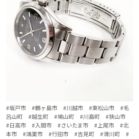
#坂戸市 #鶴ヶ島市 #川越市 #東松山市 #毛
呂山町 #越生町 #鳩山町 #川島町 #狭山市
#日高市 #入間市 #さいたま市 #上尾市 #北
本市 #鴻巣市 #行田市 #吉見町 #滑川町 #