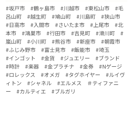
#坂戸市 #鶴ヶ島市 #川越市 #東松山市 #毛
呂山町 #越生町 #鳩山町 #川島町 #狭山市
#日高市 #入間市 #さいたま市 #上尾市 #北
本市 #鴻巣市 #行田市 #吉見町 #滑川町 #
嵐山町 #小川町 #熊谷市 #新座市 #朝霞市
#ふじみ野市 #富士見市 #飯能市 #埼玉
#インゴット #金貨 #ジュエリー #ブランド
#時計 #楽器 #金プラチナ #金券 #Nゲージ
#ロレックス #オメガ #タグホイヤー #ルイヴ
ィトン #シャネル #エルメス ＃ティファニ
ー #カルティエ #ブルガリ