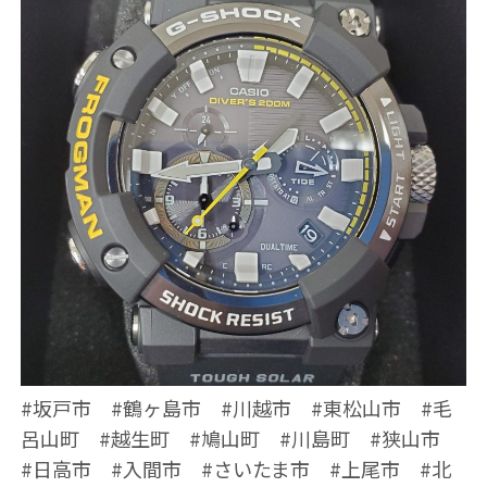
#坂戸市 #鶴ヶ島市 #川越市 #東松山市 #毛
呂山町 #越生町 #鳩山町 #川島町 #狭山市
#日高市 #入間市 #さいたま市 #上尾市 #北