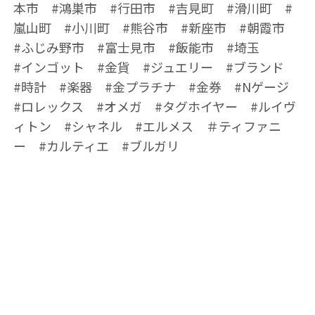
本市 #鴻巣市 #行田市 #吉見町 #滑川町 #
嵐山町 #小川町 #熊谷市 #新座市 #朝霞市
#ふじみ野市 #富士見市 #飯能市 #埼玉
#インゴット #金貨 #ジュエリー #ブランド
#時計 #楽器 #金プラチナ #金券 #Nゲージ
#ロレックス #オメガ #タグホイヤー #ルイヴ
ィトン #シャネル #エルメス ＃ティファニ
ー #カルティエ #ブルガリ