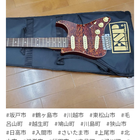
#坂戸市 #鶴ヶ島市 #川越市 #東松山市 #毛
呂山町 #越生町 #鳩山町 #川島町 #狭山市
#日高市 #入間市 #さいたま市 #上尾市 #北