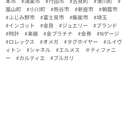
本市 #鴻巣市 #行田市 #吉見町 #滑川町 #
嵐山町 #小川町 #熊谷市 #新座市 #朝霞市
#ふじみ野市 #富士見市 #飯能市 #埼玉
#インゴット #金貨 #ジュエリー #ブランド
#時計 #楽器 #金プラチナ #金券 #Nゲージ
#ロレックス #オメガ #タグホイヤー #ルイヴ
ィトン #シャネル #エルメス ＃ティファニ
ー #カルティエ #ブルガリ