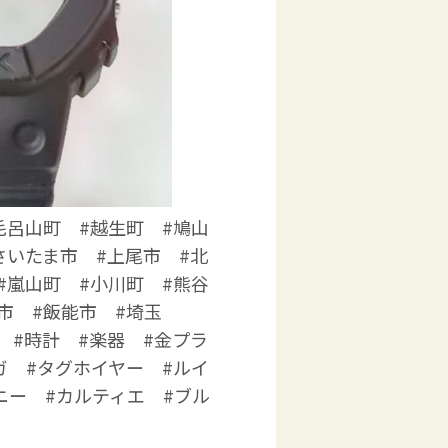
毛呂山町 #越生町 #鳩山
さいたま市 #上尾市 #北
#嵐山町 #小川町 #熊谷
市 #飯能市 #埼玉
 #時計 #楽器 #金プラ
ガ #タグホイヤー #ルイ
ニー #カルティエ #ブル