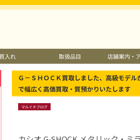
質入れ
取扱品目
店舗案内・
Ｇ－ＳＨＯＣＫ買取しました、高級モデル
で幅広く高価買取・質預かりいたします
マルイチブログ
カシオ G-SHOCK メタリック・