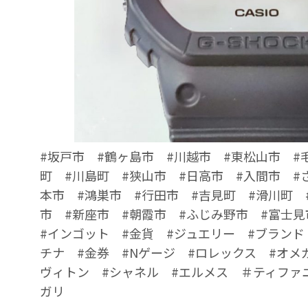
#坂戸市 #鶴ヶ島市 #川越市 #東松山市 #
町 #川島町 #狭山市 #日高市 #入間市 #
本市 #鴻巣市 #行田市 #吉見町 #滑川町 
市 #新座市 #朝霞市 #ふじみ野市 #富士見
#インゴット #金貨 #ジュエリー #ブランド
チナ #金券 #Nゲージ #ロレックス #オメ
ヴィトン #シャネル #エルメス ＃ティファ
ガリ