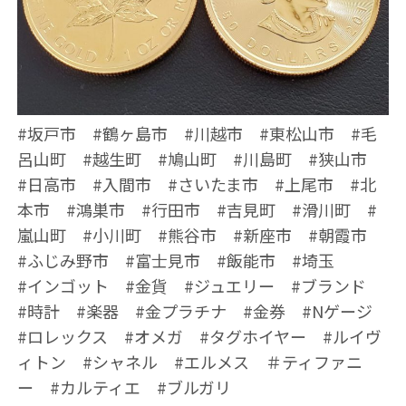
#坂戸市 #鶴ヶ島市 #川越市 #東松山市 #毛
呂山町 #越生町 #鳩山町 #川島町 #狭山市
#日高市 #入間市 #さいたま市 #上尾市 #北
本市 #鴻巣市 #行田市 #吉見町 #滑川町 #
嵐山町 #小川町 #熊谷市 #新座市 #朝霞市
#ふじみ野市 #富士見市 #飯能市 #埼玉
#インゴット #金貨 #ジュエリー #ブランド
#時計 #楽器 #金プラチナ #金券 #Nゲージ
#ロレックス #オメガ #タグホイヤー #ルイヴ
ィトン #シャネル #エルメス ＃ティファニ
ー #カルティエ #ブルガリ