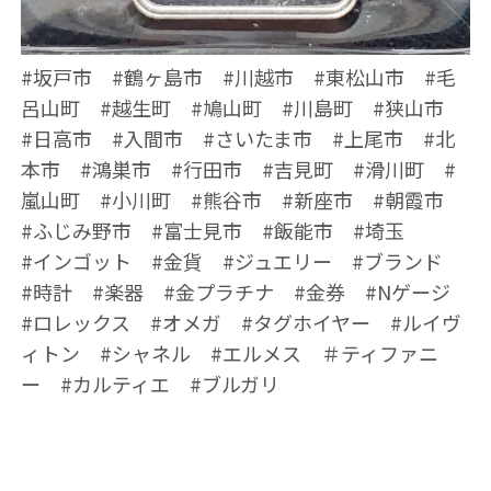
#坂戸市 #鶴ヶ島市 #川越市 #東松山市 #毛
呂山町 #越生町 #鳩山町 #川島町 #狭山市
#日高市 #入間市 #さいたま市 #上尾市 #北
本市 #鴻巣市 #行田市 #吉見町 #滑川町 #
嵐山町 #小川町 #熊谷市 #新座市 #朝霞市
#ふじみ野市 #富士見市 #飯能市 #埼玉
#インゴット #金貨 #ジュエリー #ブランド
#時計 #楽器 #金プラチナ #金券 #Nゲージ
#ロレックス #オメガ #タグホイヤー #ルイヴ
ィトン #シャネル #エルメス ＃ティファニ
ー #カルティエ #ブルガリ