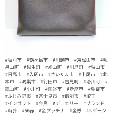
#坂戸市 #鶴ヶ島市 #川越市 #東松山市 #毛
呂山町 #越生町 #鳩山町 #川島町 #狭山市
#日高市 #入間市 #さいたま市 #上尾市 #北
本市 #鴻巣市 #行田市 #吉見町 #滑川町 #
嵐山町 #小川町 #熊谷市 #新座市 #朝霞市
#ふじみ野市 #富士見市 #飯能市 #埼玉
#インゴット #金貨 #ジュエリー #ブランド
#時計 #楽器 #金プラチナ #金券 #Nゲージ