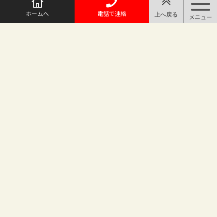
ホームへ
電話で連絡
@maruichi_sakado からのツイート
マルイチ坂戸店
〒350-0225 埼玉県坂戸市日の出町25-8
（地番変更により番地が旧15-10から変わりました）
坂戸駅徒歩2分 駐車場完備
TEL.049-283-6886