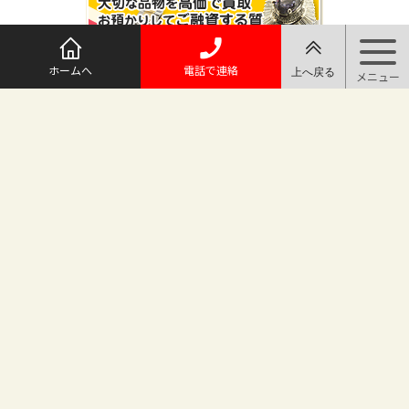
ホームへ
電話で連絡
@maruichi_sakado からのツイート
マルイチ坂戸店
〒350-0225 埼玉県坂戸市日の出町25-8
（地番変更により番地が旧15-10から変わりました）