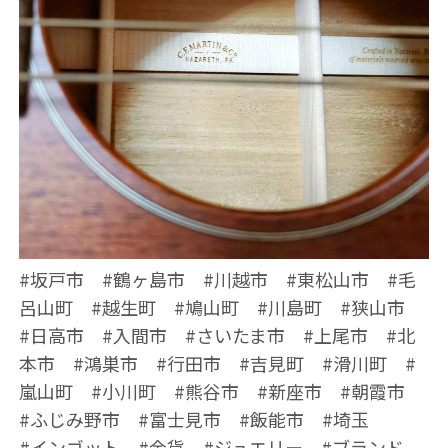
#坂戸市 #鶴ヶ島市 #川越市 #東松山市 #毛
呂山町 #越生町 #鳩山町 #川島町 #狭山市
#日高市 #入間市 #さいたま市 #上尾市 #北
本市 #鴻巣市 #行田市 #吉見町 #滑川町 #
嵐山町 #小川町 #熊谷市 #新座市 #朝霞市
#ふじみ野市 #富士見市 #飯能市 #埼玉
#インゴット #金貨 #ジュエリー #ブランド