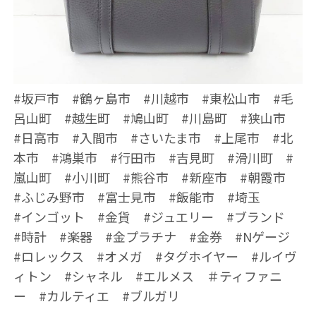
#坂戸市 #鶴ヶ島市 #川越市 #東松山市 #毛
呂山町 #越生町 #鳩山町 #川島町 #狭山市
#日高市 #入間市 #さいたま市 #上尾市 #北
本市 #鴻巣市 #行田市 #吉見町 #滑川町 #
嵐山町 #小川町 #熊谷市 #新座市 #朝霞市
#ふじみ野市 #富士見市 #飯能市 #埼玉
#インゴット #金貨 #ジュエリー #ブランド
#時計 #楽器 #金プラチナ #金券 #Nゲージ
#ロレックス #オメガ #タグホイヤー #ルイヴ
ィトン #シャネル #エルメス ＃ティファニ
ー #カルティエ #ブルガリ