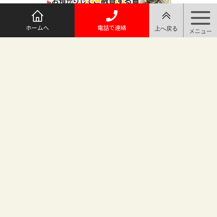
ホームへ
電話で連絡
@maruichi_sakado からのツイート
マルイチ坂戸店
〒350-0225 埼玉県坂戸市日の出町25-8
（地番変更により番地が旧15-10から変わりました）