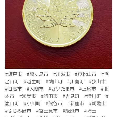
#坂戸市 #鶴ヶ島市 #川越市 #東松山市 #毛
呂山町 #越生町 #鳩山町 #川島町 #狭山市
#日高市 #入間市 #さいたま市 #上尾市 #北
本市 #鴻巣市 #行田市 #吉見町 #滑川町 #
嵐山町 #小川町 #熊谷市 #新座市 #朝霞市
#ふじみ野市 #富士見市 #飯能市 #埼玉