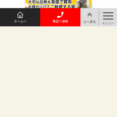
ホームへ
電話で連絡
@maruichi_sakado からのツイート
マルイチ坂戸店
〒350-0225 埼玉県坂戸市日の出町25-8