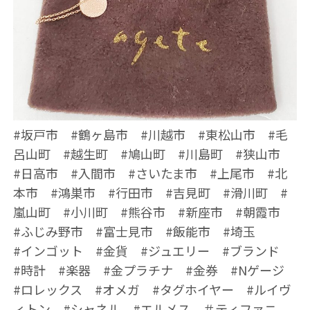
#坂戸市 #鶴ヶ島市 #川越市 #東松山市 #毛
呂山町 #越生町 #鳩山町 #川島町 #狭山市
#日高市 #入間市 #さいたま市 #上尾市 #北
本市 #鴻巣市 #行田市 #吉見町 #滑川町 #
嵐山町 #小川町 #熊谷市 #新座市 #朝霞市
#ふじみ野市 #富士見市 #飯能市 #埼玉
#インゴット #金貨 #ジュエリー #ブランド
#時計 #楽器 #金プラチナ #金券 #Nゲージ
#ロレックス #オメガ #タグホイヤー #ルイヴ
ィトン #シャネル #エルメス ＃ティファニ