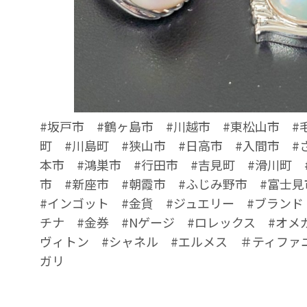
#坂戸市 #鶴ヶ島市 #川越市 #東松山市 #
町 #川島町 #狭山市 #日高市 #入間市 #
本市 #鴻巣市 #行田市 #吉見町 #滑川町 
市 #新座市 #朝霞市 #ふじみ野市 #富士見
#インゴット #金貨 #ジュエリー #ブランド
チナ #金券 #Nゲージ #ロレックス #オメ
ヴィトン #シャネル #エルメス ＃ティファ
ガリ