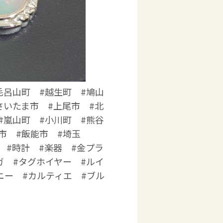
毛呂山町 #越生町 #鳩山
さいたま市 #上尾市 #北
#嵐山町 #小川町 #熊谷
市 #飯能市 #埼玉
 #時計 #楽器 #金プラ
ガ #タグホイヤー #ルイ
ニー #カルティエ #ブル