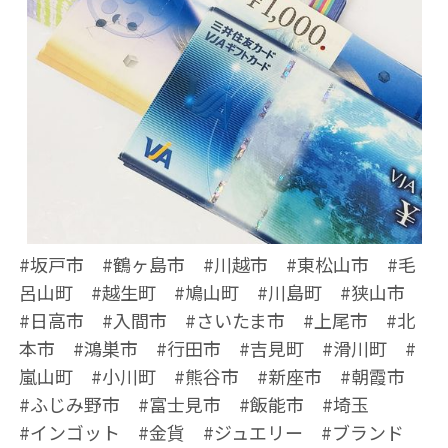
#坂戸市 #鶴ヶ島市 #川越市 #東松山市 #毛
呂山町 #越生町 #鳩山町 #川島町 #狭山市
#日高市 #入間市 #さいたま市 #上尾市 #北
本市 #鴻巣市 #行田市 #吉見町 #滑川町 #
嵐山町 #小川町 #熊谷市 #新座市 #朝霞市
#ふじみ野市 #富士見市 #飯能市 #埼玉
#インゴット #金貨 #ジュエリー #ブランド