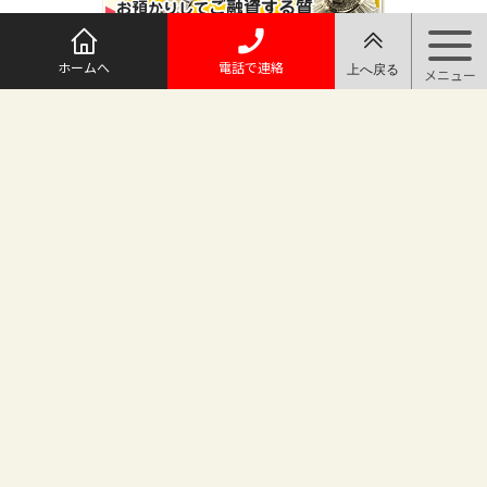
ホームへ
電話で連絡
@maruichi_sakado からのツイート
マルイチ坂戸店
〒350-0225 埼玉県坂戸市日の出町25-8
（地番変更により番地が旧15-10から変わりました）