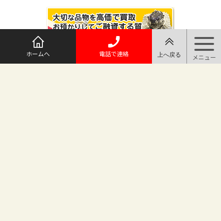
ホームへ
電話で連絡
@maruichi_sakado からのツイート
マルイチ坂戸店