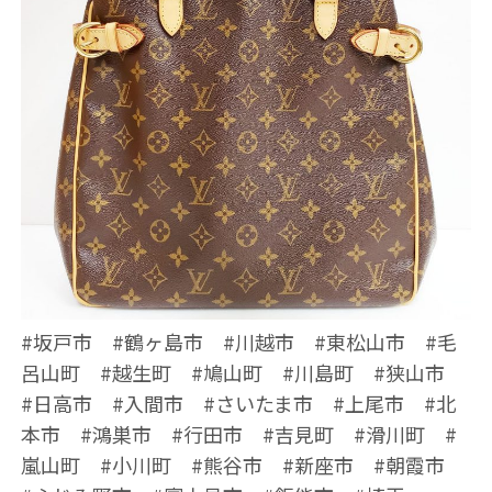
#坂戸市 #鶴ヶ島市 #川越市 #東松山市 #毛
呂山町 #越生町 #鳩山町 #川島町 #狭山市
#日高市 #入間市 #さいたま市 #上尾市 #北
本市 #鴻巣市 #行田市 #吉見町 #滑川町 #
嵐山町 #小川町 #熊谷市 #新座市 #朝霞市