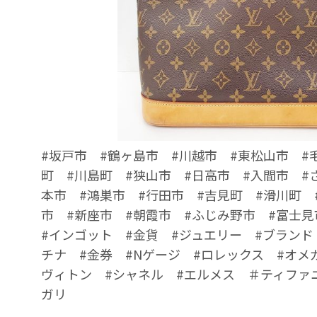
#坂戸市 #鶴ヶ島市 #川越市 #東松山市 #
町 #川島町 #狭山市 #日高市 #入間市 #
本市 #鴻巣市 #行田市 #吉見町 #滑川町 
市 #新座市 #朝霞市 #ふじみ野市 #富士見
#インゴット #金貨 #ジュエリー #ブランド
チナ #金券 #Nゲージ #ロレックス #オメ
ヴィトン #シャネル #エルメス ＃ティファ
ガリ