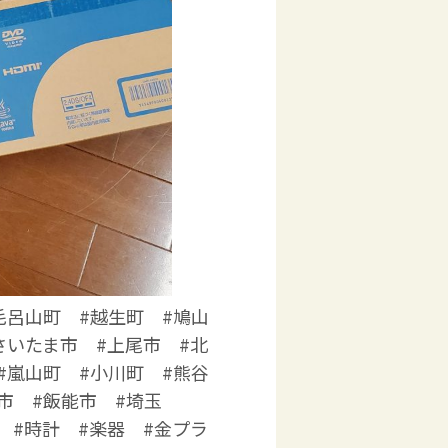
毛呂山町 #越生町 #鳩山
さいたま市 #上尾市 #北
#嵐山町 #小川町 #熊谷
市 #飯能市 #埼玉
 #時計 #楽器 #金プラ