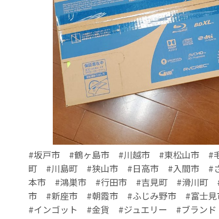
#坂戸市 #鶴ヶ島市 #川越市 #東松山市 #
町 #川島町 #狭山市 #日高市 #入間市 #
本市 #鴻巣市 #行田市 #吉見町 #滑川町 
市 #新座市 #朝霞市 #ふじみ野市 #富士見
#インゴット #金貨 #ジュエリー #ブランド